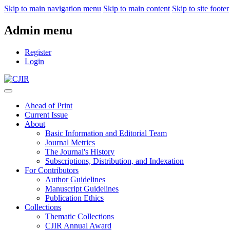
Skip to main navigation menu
Skip to main content
Skip to site footer
Admin menu
Register
Login
Ahead of Print
Current Issue
About
Basic Information and Editorial Team
Journal Metrics
The Journal's History
Subscriptions, Distribution, and Indexation
For Contributors
Author Guidelines
Manuscript Guidelines
Publication Ethics
Collections
Thematic Collections
CJIR Annual Award