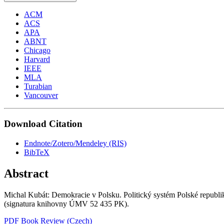
ACM
ACS
APA
ABNT
Chicago
Harvard
IEEE
MLA
Turabian
Vancouver
Download Citation
Endnote/Zotero/Mendeley (RIS)
BibTeX
Abstract
Michal Kubát: Demokracie v Polsku. Politický systém Polské republik
(signatura knihovny ÚMV 52 435 PK).
PDF Book Review (Czech)