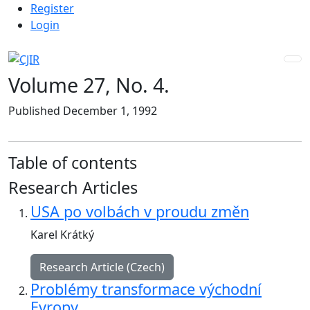
Admin menu
Skip to main navigation menu
Skip to main content
Skip to site footer
Register
Login
Volume 27,
No. 4.
Published December 1, 1992
Table of contents
Research Articles
USA po volbách v proudu změn
Karel Krátký
Research Article (Czech)
Problémy transformace východní
Evropy