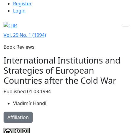
Admin menu
Skip to main navigation menu
Skip to main content
Skip to site footer
Register
Login
Vol. 29 No. 1 (1994)
Book Reviews
International Institutions and
Strategies of European
Countries after the Cold War
Published 01.03.1994
Vladimír Handl
Affiliation