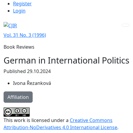
Admin menu
Skip to main navigation menu
Skip to main content
Skip to site footer
Register
Login
Vol. 31 No. 3 (1996)
Book Reviews
German in International Politics
Published 29.10.2024
Ivona Řezanková
Affiliation
This work is licensed under a
Creative Commons
Attribution-NoDerivatives 4.0 International License
.