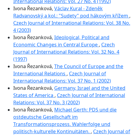
International Relations: Vol. 27 No. 4 (1992)
Ivona Řezanková,
Václav Kural - Zdeněk
Radvanovský a kol.: "Sudety" pod hákovým křížem
,
Czech Journal of International Relations: Vol. 38 No.
4 (2003)
Ivona Řezanková,
Ideological, Political and
Economic Changes in Central Europe
,
Czech
Journal of International Relations: Vol. 32 No. 4
(1997)
Ivona Řezanková,
The Council of Europe and the
International Relations
,
Czech Journal of
International Relations: Vol. 37 No. 1 (2002)
Ivona Řezanková,
Germany, Israel and the United
States of America
,
Czech Journal of International
Relations: Vol. 37 No. 3 (2002)
Ivona Řezanková,
Michael Gerth: PDS und die
ostdeutsche Gesellschaft im
Transformationsprozess. Wahlerfolge und
politisch-kulturelle Kontinuitäten.
,
Czech Journal of