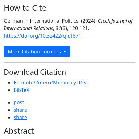
How to Cite
German in International Politics. (2024).
Czech Journal of
International Relations
,
31
(3), 120-121.
https://doi.org/10.32422/cjir.1571
More Citation Formats
Download Citation
Endnote/Zotero/Mendeley (RIS)
BibTeX
post
share
share
Abstract