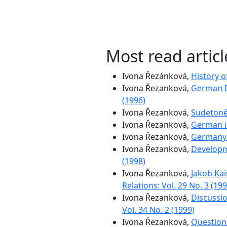
Most read artic
Ivona Řezánková,
History 
Ivona Řezanková,
German E
(1996)
Ivona Řezanková,
Sudeton
Ivona Řezanková,
German in
Ivona Řezanková,
Germany'
Ivona Řezanková,
Developm
(1998)
Ivona Řezanková,
Jakob Kai
Relations: Vol. 29 No. 3 (199
Ivona Řezanková,
Discussi
Vol. 34 No. 2 (1999)
Ivona Řezanková,
Questions