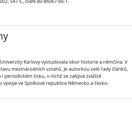
002, 547 s., ISBN 80-86067-66-1.
hy
ě Univerzity Karlovy vystudovala obor historie a němčina. V
tavu mezinárodních vztahů. Je autorkou celé řady článků,
i periodickém tisku, v nichž se zabývá zvláště
o vývoje ve Spolkové republice Německo a česko-