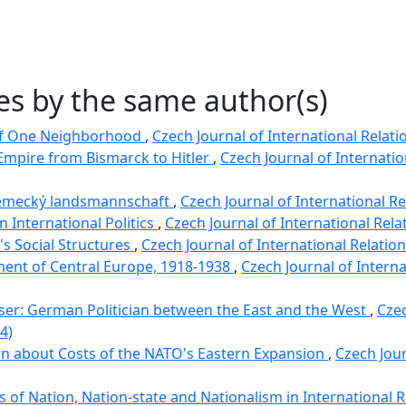
les by the same author(s)
of One Neighborhood
,
Czech Journal of International Relatio
mpire from Bismarck to Hitler
,
Czech Journal of Internation
ěmecký landsmannschaft
,
Czech Journal of International Rel
 International Politics
,
Czech Journal of International Relat
s Social Structures
,
Czech Journal of International Relations
ent of Central Europe, 1918-1938
,
Czech Journal of Interna
ser: German Politician between the East and the West
,
Czec
4)
on about Costs of the NATO's Eastern Expansion
,
Czech Jour
 of Nation, Nation-state and Nationalism in International 