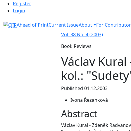
Admin menu
Skip to main navigation menu
Skip to main content
Skip to site footer
Register
Login
Ahead of Print
Current Issue
About
For Contributor
Vol. 38 No. 4 (2003)
Book Reviews
Václav Kural
kol.: "Sudet
Published 01.12.2003
Ivona Řezanková
Abstract
Václav Kural - Zdeněk Radvanovs