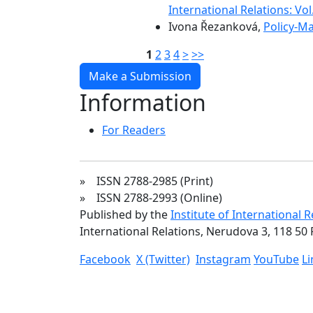
International Relations: Vol
Ivona Řezanková,
Policy-M
1
2
3
4
>
>>
Make a Submission
Information
For Readers
» ISSN 2788-2985 (Print)
» ISSN 2788-2993 (Online)
Published by the
Institute of International 
International Relations, Nerudova 3, 118 50 
Facebook
X (Twitter)
Instagram
YouTube
L