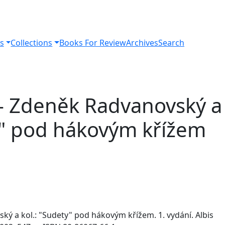
s
Collections
Books For Review
Archives
Search
 - Zdeněk Radvanovský a
y" pod hákovým křížem
ký a kol.: "Sudety" pod hákovým křížem. 1. vydání. Albis