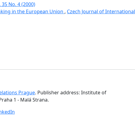
. 35 No. 4 (2000)
aking in the European Union
,
Czech Journal of International 
Relations Prague
. Publisher address: Institute of
Praha 1 - Malá Strana.
inkedIn