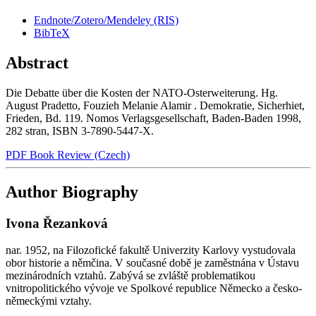
Endnote/Zotero/Mendeley (RIS)
BibTeX
Abstract
Die Debatte über die Kosten der NATO-Osterweiterung. Hg.
August Pradetto, Fouzieh Melanie Alamir . Demokratie, Sicherhiet,
Frieden, Bd. 119. Nomos Verlagsgesellschaft, Baden-Baden 1998,
282 stran, ISBN 3-7890-5447-X.
PDF Book Review (Czech)
Author Biography
Ivona Řezanková
nar. 1952, na Filozofické fakultě Univerzity Karlovy vystudovala
obor historie a němčina. V současné době je zaměstnána v Ústavu
mezinárodních vztahů. Zabývá se zvláště problematikou
vnitropolitického vývoje ve Spolkové republice Německo a česko-
německými vztahy.