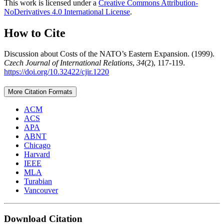
This work is licensed under a
Creative Commons Attribution-
NoDerivatives 4.0 International License
.
How to Cite
Discussion about Costs of the NATO’s Eastern Expansion. (1999).
Czech Journal of International Relations
,
34
(2), 117-119.
https://doi.org/10.32422/cjir.1220
More Citation Formats
ACM
ACS
APA
ABNT
Chicago
Harvard
IEEE
MLA
Turabian
Vancouver
Download Citation