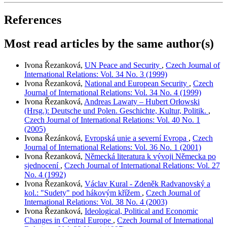
References
Most read articles by the same author(s)
Ivona Řezanková,
UN Peace and Security
,
Czech Journal of
International Relations: Vol. 34 No. 3 (1999)
Ivona Řezanková,
National and European Security
,
Czech
Journal of International Relations: Vol. 34 No. 4 (1999)
Ivona Řezanková,
Andreas Lawaty – Hubert Orłowski
(Hrsg.): Deutsche und Polen. Geschichte, Kultur, Politik.
,
Czech Journal of International Relations: Vol. 40 No. 1
(2005)
Ivona Řezánková,
Evropská unie a severní Evropa
,
Czech
Journal of International Relations: Vol. 36 No. 1 (2001)
Ivona Řezanková,
Německá literatura k vývoji Německa po
sjednocení
,
Czech Journal of International Relations: Vol. 27
No. 4 (1992)
Ivona Řezanková,
Václav Kural - Zdeněk Radvanovský a
kol.: "Sudety" pod hákovým křížem
,
Czech Journal of
International Relations: Vol. 38 No. 4 (2003)
Ivona Řezanková,
Ideological, Political and Economic
Changes in Central Europe
,
Czech Journal of International