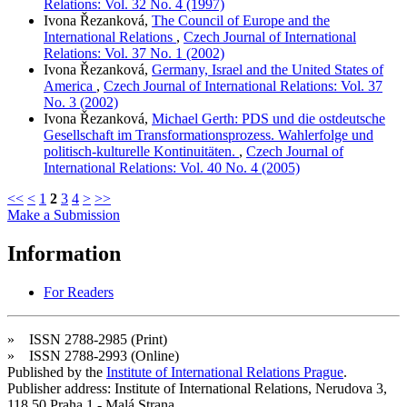
Relations: Vol. 32 No. 4 (1997)
Ivona Řezanková,
The Council of Europe and the
International Relations
,
Czech Journal of International
Relations: Vol. 37 No. 1 (2002)
Ivona Řezanková,
Germany, Israel and the United States of
America
,
Czech Journal of International Relations: Vol. 37
No. 3 (2002)
Ivona Řezanková,
Michael Gerth: PDS und die ostdeutsche
Gesellschaft im Transformationsprozess. Wahlerfolge und
politisch-kulturelle Kontinuitäten.
,
Czech Journal of
International Relations: Vol. 40 No. 4 (2005)
<<
<
1
2
3
4
>
>>
Make a Submission
Information
For Readers
» ISSN 2788-2985 (Print)
» ISSN 2788-2993 (Online)
Published by the
Institute of International Relations Prague
.
Publisher address: Institute of International Relations, Nerudova 3,
118 50 Praha 1 - Malá Strana.