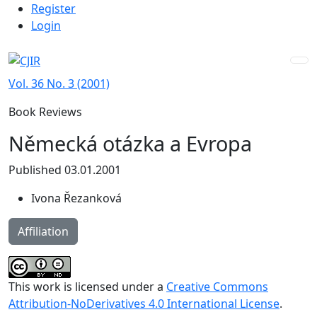
Admin menu
Skip to main navigation menu
Skip to main content
Skip to site footer
Register
Login
Vol. 36 No. 3 (2001)
Book Reviews
Německá otázka a Evropa
Published 03.01.2001
Ivona Řezanková
Affiliation
This work is licensed under a
Creative Commons
Attribution-NoDerivatives 4.0 International License
.