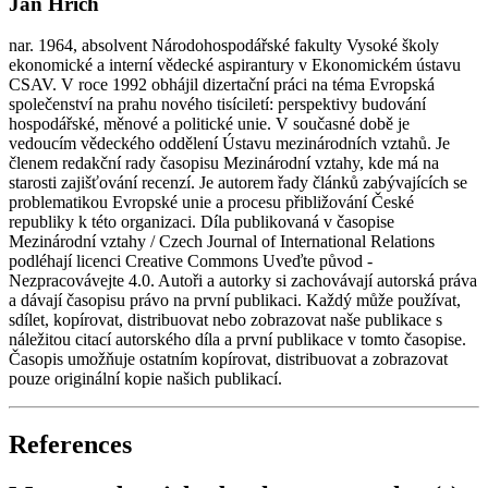
Jan Hřích
nar. 1964, absolvent Národohospodářské fakulty Vysoké školy
ekonomické a interní vědecké aspirantury v Ekonomickém ústavu
CSAV. V roce 1992 obhájil dizertační práci na téma Evropská
společenství na prahu nového tisíciletí: perspektivy budování
hospodářské, měnové a politické unie. V současné době je
vedoucím vědeckého oddělení Ústavu mezinárodních vztahů. Je
členem redakční rady časopisu Mezinárodní vztahy, kde má na
starosti zajišťování recenzí. Je autorem řady článků zabývajících se
problematikou Evropské unie a procesu přibližování České
republiky k této organizaci. Díla publikovaná v časopise
Mezinárodní vztahy / Czech Journal of International Relations
podléhají licenci Creative Commons Uveďte původ -
Nezpracovávejte 4.0. Autoři a autorky si zachovávají autorská práva
a dávají časopisu právo na první publikaci. Každý může používat,
sdílet, kopírovat, distribuovat nebo zobrazovat naše publikace s
náležitou citací autorského díla a první publikace v tomto časopise.
Časopis umožňuje ostatním kopírovat, distribuovat a zobrazovat
pouze originální kopie našich publikací.
References