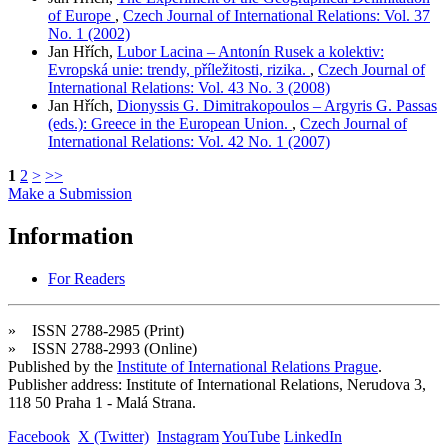
of Europe
,
Czech Journal of International Relations: Vol. 37
No. 1 (2002)
Jan Hřích,
Lubor Lacina – Antonín Rusek a kolektiv:
Evropská unie: trendy, příležitosti, rizika.
,
Czech Journal of
International Relations: Vol. 43 No. 3 (2008)
Jan Hřích,
Dionyssis G. Dimitrakopoulos – Argyris G. Passas
(eds.): Greece in the European Union.
,
Czech Journal of
International Relations: Vol. 42 No. 1 (2007)
1
2
>
>>
Make a Submission
Information
For Readers
» ISSN 2788-2985 (Print)
» ISSN 2788-2993 (Online)
Published by the
Institute of International Relations Prague
.
Publisher address: Institute of International Relations, Nerudova 3,
118 50 Praha 1 - Malá Strana.
Facebook
X (Twitter)
Instagram
YouTube
LinkedIn