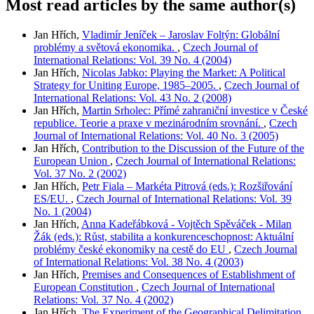
Most read articles by the same author(s)
Jan Hřích,
Vladimír Jeníček – Jaroslav Foltýn: Globální
problémy a světová ekonomika.
,
Czech Journal of
International Relations: Vol. 39 No. 4 (2004)
Jan Hřích,
Nicolas Jabko: Playing the Market: A Political
Strategy for Uniting Europe, 1985–2005.
,
Czech Journal of
International Relations: Vol. 43 No. 2 (2008)
Jan Hřích,
Martin Srholec: Přímé zahraniční investice v České
republice. Teorie a praxe v mezinárodním srovnání.
,
Czech
Journal of International Relations: Vol. 40 No. 3 (2005)
Jan Hřích,
Contribution to the Discussion of the Future of the
European Union
,
Czech Journal of International Relations:
Vol. 37 No. 2 (2002)
Jan Hřích,
Petr Fiala – Markéta Pitrová (eds.): Rozšiřování
ES/EU.
,
Czech Journal of International Relations: Vol. 39
No. 1 (2004)
Jan Hřích,
Anna Kadeřábková - Vojtěch Spěváček - Milan
Žák (eds.): Růst, stabilita a konkurenceschopnost: Aktuální
problémy české ekonomiky na cestě do EU
,
Czech Journal
of International Relations: Vol. 38 No. 4 (2003)
Jan Hřích,
Premises and Consequences of Establishment of
European Constitution
,
Czech Journal of International
Relations: Vol. 37 No. 4 (2002)
Jan Hřích,
The Experiment of the Geographical Delimitation