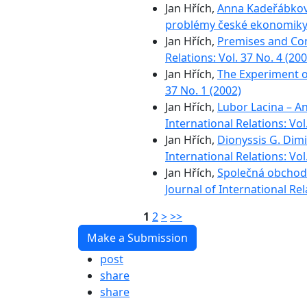
Jan Hřích,
Anna Kadeřábková 
problémy české ekonomiky
Jan Hřích,
Premises and Co
Relations: Vol. 37 No. 4 (200
Jan Hřích,
The Experiment o
37 No. 1 (2002)
Jan Hřích,
Lubor Lacina – Ant
International Relations: Vol
Jan Hřích,
Dionyssis G. Dimi
International Relations: Vol
Jan Hřích,
Společná obchodn
Journal of International Rel
1
2
>
>>
Make a Submission
post
share
share