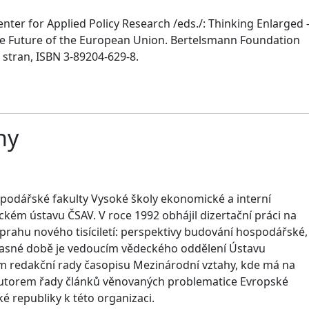
ter for Applied Policy Research /eds./: Thinking Enlarged 
he Future of the European Union. Bertelsmann Foundation
 stran, ISBN 3-89204-629-8.
hy
podářské fakulty Vysoké školy ekonomické a interní
kém ústavu ČSAV. V roce 1992 obhájil dizertační práci na
prahu nového tisíciletí: perspektivy budování hospodářské,
učasné době je vedoucím vědeckého oddělení Ústavu
m redakční rady časopisu Mezinárodní vztahy, kde má na
Je autorem řady článků věnovaných problematice Evropské
é republiky k této organizaci.