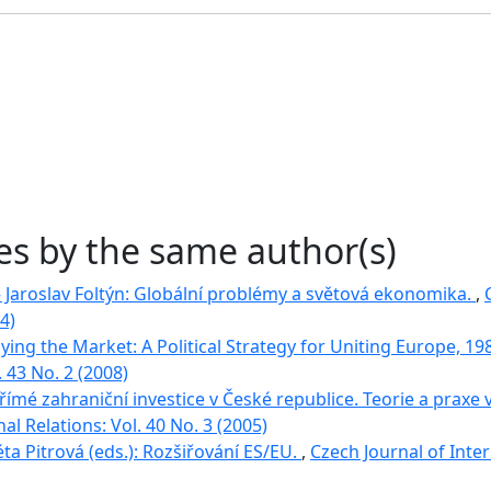
les by the same author(s)
– Jaroslav Foltýn: Globální problémy a světová ekonomika.
,
4)
aying the Market: A Political Strategy for Uniting Europe, 1
. 43 No. 2 (2008)
římé zahraniční investice v České republice. Teorie a prax
al Relations: Vol. 40 No. 3 (2005)
éta Pitrová (eds.): Rozšiřování ES/EU.
,
Czech Journal of Inter