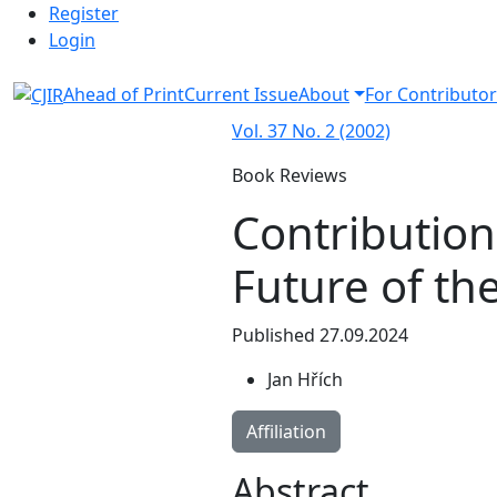
Admin menu
Skip to main navigation menu
Skip to main content
Skip to site footer
Register
Login
Ahead of Print
Current Issue
About
For Contributor
Vol. 37 No. 2 (2002)
Book Reviews
Contribution
Future of t
Published 27.09.2024
Jan Hřích
Affiliation
Abstract