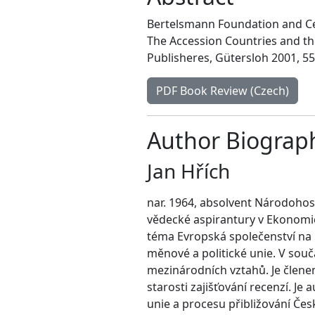
Bertelsmann Foundation and Cen
The Accession Countries and t
Publisheres, Gütersloh 2001, 55
PDF Book Review (Czech)
Author Biograp
Jan Hřích
nar. 1964, absolvent Národohos
vědecké aspirantury v Ekonomic
téma Evropská společenství na 
měnové a politické unie. V so
mezinárodních vztahů. Je člene
starosti zajišťování recenzí. 
unie a procesu přibližování Česk