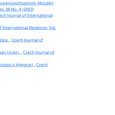
onkurenceschopnost: Aktuální
ol. 38 No. 4 (2003)
ech Journal of International
 International Relations: Vol.
izika.
,
Czech Journal of
pean Union.
,
Czech Journal of
ístupu k integraci
,
Czech