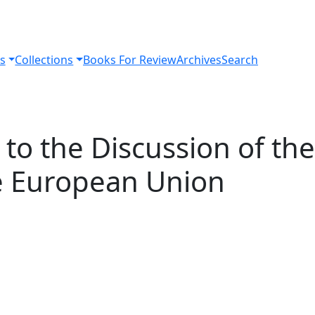
s
Collections
Books For Review
Archives
Search
 to the Discussion of the
he European Union