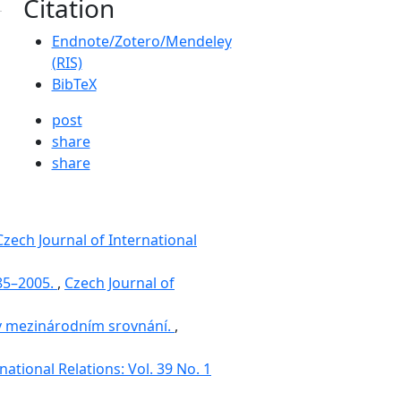
Citation
Endnote/Zotero/Mendeley
(RIS)
BibTeX
post
share
share
Czech Journal of International
985–2005.
,
Czech Journal of
e v mezinárodním srovnání.
,
national Relations: Vol. 39 No. 1