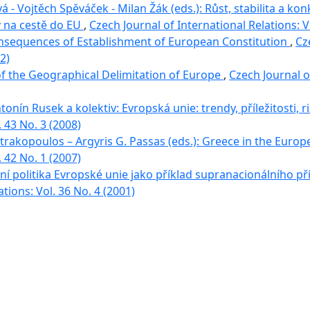
- Vojtěch Spěváček - Milan Žák (eds.): Růst, stabilita a k
 na cestě do EU
,
Czech Journal of International Relations: V
nsequences of Establishment of European Constitution
,
Cz
2)
f the Geographical Delimitation of Europe
,
Czech Journal of
onín Rusek a kolektiv: Evropská unie: trendy, příležitosti, r
. 43 No. 3 (2008)
trakopoulos – Argyris G. Passas (eds.): Greece in the Euro
. 42 No. 1 (2007)
í politika Evropské unie jako příklad supranacionálního př
ations: Vol. 36 No. 4 (2001)