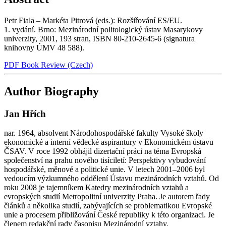
Petr Fiala – Markéta Pitrová (eds.): Rozšiřování ES/EU.
1. vydání. Brno: Mezinárodní politologický ústav Masarykovy
univerzity, 2001, 193 stran, ISBN 80-210-2645-6 (signatura
knihovny ÚMV 48 588).
PDF Book Review (Czech)
Author Biography
Jan Hřích
nar. 1964, absolvent Národohospodářské fakulty Vysoké školy
ekonomické a interní vědecké aspirantury v Ekonomickém ústavu
ČSAV. V roce 1992 obhájil dizertační práci na téma Evropská
společenství na prahu nového tisíciletí: Perspektivy vybudování
hospodářské, měnové a politické unie. V letech 2001–2006 byl
vedoucím výzkumného oddělení Ústavu mezinárodních vztahů. Od
roku 2008 je tajemníkem Katedry mezinárodních vztahů a
evropských studií Metropolitní univerzity Praha. Je autorem řady
článků a několika studií, zabývajících se problematikou Evropské
unie a procesem přibližování České republiky k této organizaci. Je
členem redakční rady časopisu Mezinárodní vztahy.