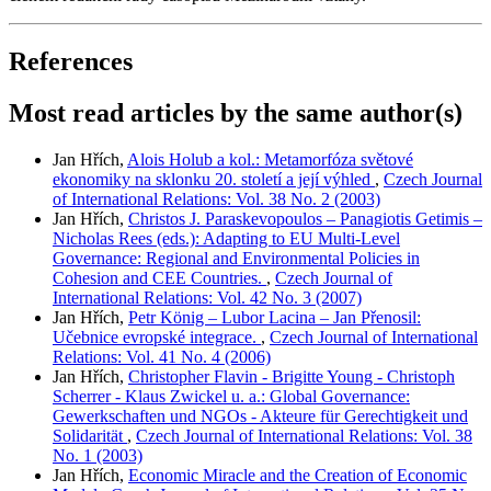
References
Most read articles by the same author(s)
Jan Hřích,
Alois Holub a kol.: Metamorfóza světové
ekonomiky na sklonku 20. století a její výhled
,
Czech Journal
of International Relations: Vol. 38 No. 2 (2003)
Jan Hřích,
Christos J. Paraskevopoulos – Panagiotis Getimis –
Nicholas Rees (eds.): Adapting to EU Multi-Level
Governance: Regional and Environmental Policies in
Cohesion and CEE Countries.
,
Czech Journal of
International Relations: Vol. 42 No. 3 (2007)
Jan Hřích,
Petr König – Lubor Lacina – Jan Přenosil:
Učebnice evropské integrace.
,
Czech Journal of International
Relations: Vol. 41 No. 4 (2006)
Jan Hřích,
Christopher Flavin - Brigitte Young - Christoph
Scherrer - Klaus Zwickel u. a.: Global Governance:
Gewerkschaften und NGOs - Akteure für Gerechtigkeit und
Solidarität
,
Czech Journal of International Relations: Vol. 38
No. 1 (2003)
Jan Hřích,
Economic Miracle and the Creation of Economic