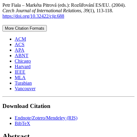
Petr Fiala – Markéta Pitrová (eds.): Rozšiřování ES/EU. (2004).
Czech Journal of International Relations
,
39
(1), 113-118.
https://doi.org/10.32422/cjir.688
More Citation Formats
ACM
ACS
APA
ABNT
Chicago
Harvard
IEEE
MLA
Turabian
Vancouver
Download Citation
Endnote/Zotero/Mendeley (RIS)
BibTeX
Abstract