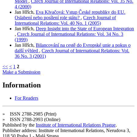
Model
,
Czech Journal of International Relations: Vol. 35 No.
4 (2000)
Jan Hřích,
Eva Klvačová: Vstup České republiky do EU.
Oslabení nebo posílení role státu?
,
Czech Journal of
International Relations: Vol. 40 No. 1 (2005)
Jan Hřích,
Deep Insight into the State of European Integration
,
Czech Journal of International Relations: Vol. 34 No. 3
(1999)
Jan Hřích,
Bilancování na cestě do Evropské unie a pokus o
další výhled
,
Czech Journal of International Relations: Vol.
36 No. 3 (2001)
<<
<
1
2
Make a Submission
Information
For Readers
» ISSN 2788-2985 (Print)
» ISSN 2788-2993 (Online)
Published by the
Institute of International Relations Prague
.
Publisher address: Institute of International Relations, Nerudova 3,
118 50 Praha 1 - Malá Strana.