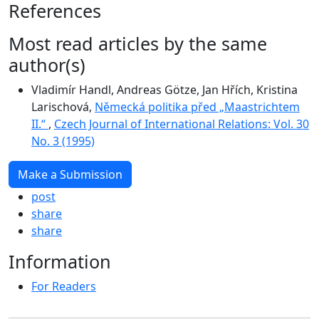
References
Most read articles by the same
author(s)
Vladimír Handl, Andreas Götze, Jan Hřích, Kristina
Larischová,
Německá politika před „Maastrichtem
II.“
,
Czech Journal of International Relations: Vol. 30
No. 3 (1995)
Make a Submission
post
share
share
Information
For Readers