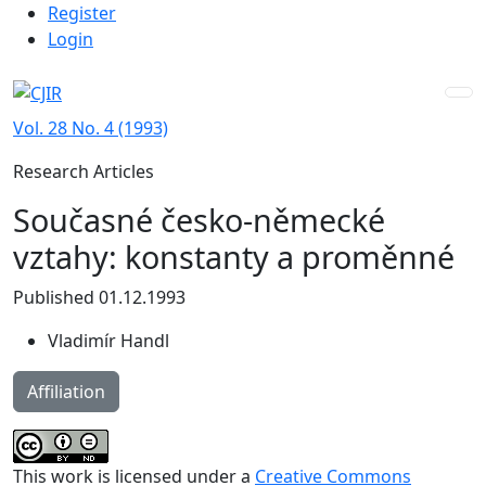
Admin menu
Skip to main navigation menu
Skip to main content
Skip to site footer
Register
Login
Vol. 28 No. 4 (1993)
Research Articles
Současné česko-německé
vztahy: konstanty a proměnné
Published 01.12.1993
Vladimír Handl
Affiliation
This work is licensed under a
Creative Commons