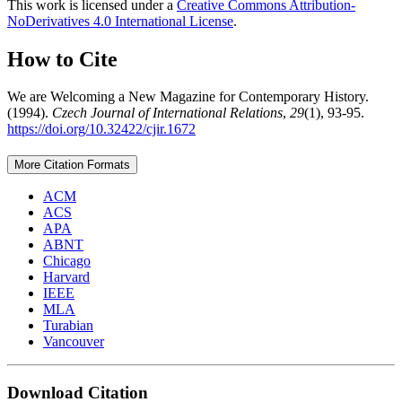
This work is licensed under a
Creative Commons Attribution-
NoDerivatives 4.0 International License
.
How to Cite
We are Welcoming a New Magazine for Contemporary History.
(1994).
Czech Journal of International Relations
,
29
(1), 93-95.
https://doi.org/10.32422/cjir.1672
More Citation Formats
ACM
ACS
APA
ABNT
Chicago
Harvard
IEEE
MLA
Turabian
Vancouver
Download Citation