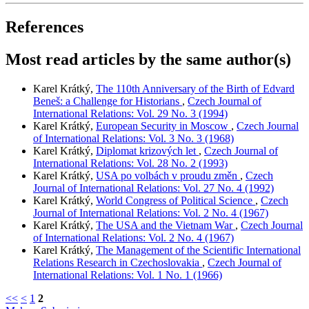
References
Most read articles by the same author(s)
Karel Krátký,
The 110th Anniversary of the Birth of Edvard
Beneš: a Challenge for Historians
,
Czech Journal of
International Relations: Vol. 29 No. 3 (1994)
Karel Krátký,
European Security in Moscow
,
Czech Journal
of International Relations: Vol. 3 No. 3 (1968)
Karel Krátký,
Diplomat krizových let
,
Czech Journal of
International Relations: Vol. 28 No. 2 (1993)
Karel Krátký,
USA po volbách v proudu změn
,
Czech
Journal of International Relations: Vol. 27 No. 4 (1992)
Karel Krátký,
World Congress of Political Science
,
Czech
Journal of International Relations: Vol. 2 No. 4 (1967)
Karel Krátký,
The USA and the Vietnam War
,
Czech Journal
of International Relations: Vol. 2 No. 4 (1967)
Karel Krátký,
The Management of the Scientific International
Relations Research in Czechoslovakia
,
Czech Journal of
International Relations: Vol. 1 No. 1 (1966)
<<
<
1
2