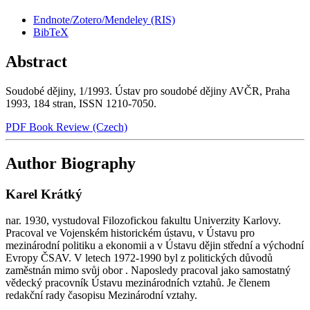
Endnote/Zotero/Mendeley (RIS)
BibTeX
Abstract
Soudobé dějiny, 1/1993. Ústav pro soudobé dějiny AVČR, Praha
1993, 184 stran, ISSN 1210-7050.
PDF Book Review (Czech)
Author Biography
Karel Krátký
nar. 1930, vystudoval Filozofickou fakultu Univerzity Karlovy.
Pracoval ve Vojenském historickém ústavu, v Ústavu pro
mezinárodní politiku a ekonomii a v Ústavu dějin střední a východní
Evropy ČSAV. V letech 1972-1990 byl z politických důvodů
zaměstnán mimo svůj obor . Naposledy pracoval jako samostatný
vědecký pracovník Ústavu mezinárodních vztahů. Je členem
redakční rady časopisu Mezinárodní vztahy.