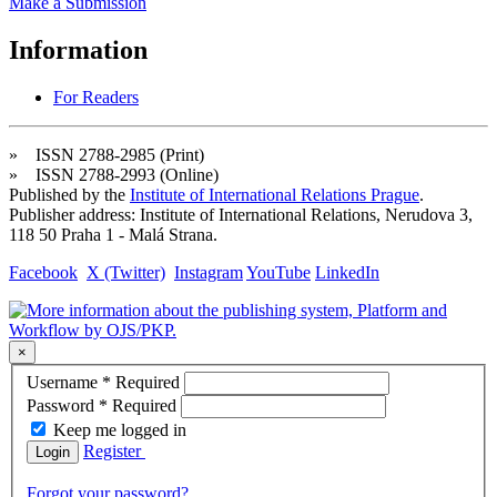
Make a Submission
Information
For Readers
» ISSN 2788-2985 (Print)
» ISSN 2788-2993 (Online)
Published by the
Institute of International Relations Prague
.
Publisher address: Institute of International Relations, Nerudova 3,
118 50 Praha 1 - Malá Strana.
Facebook
X (Twitter)
Instagram
YouTube
LinkedIn
×
Username
*
Required
Password
*
Required
Keep me logged in
Register
Login
Forgot your password?