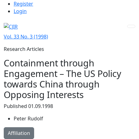
Admin menu
Skip to main navigation menu
Skip to main content
Skip to site footer
Register
Login
Vol. 33 No. 3 (1998)
Research Articles
Containment through
Engagement – The US Policy
towards China through
Opposing Interests
Published 01.09.1998
Peter Rudolf
Affiliation