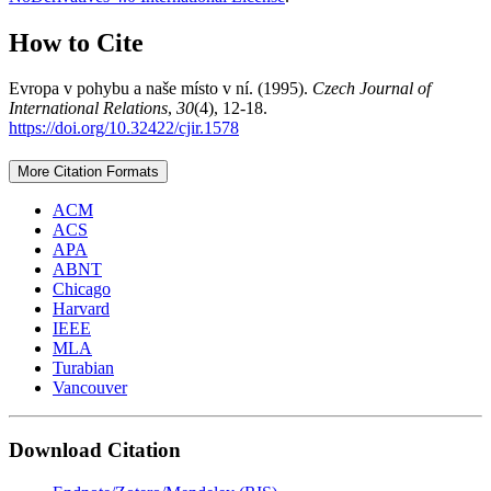
How to Cite
Evropa v pohybu a naše místo v ní. (1995).
Czech Journal of
International Relations
,
30
(4), 12-18.
https://doi.org/10.32422/cjir.1578
More Citation Formats
ACM
ACS
APA
ABNT
Chicago
Harvard
IEEE
MLA
Turabian
Vancouver
Download Citation