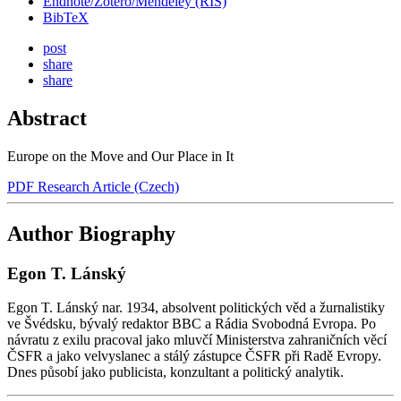
Endnote/Zotero/Mendeley (RIS)
BibTeX
post
share
share
Abstract
Europe on the Move and Our Place in It
PDF Research Article (Czech)
Author Biography
Egon T. Lánský
Egon T. Lánský nar. 1934, absolvent politických věd a žurnalistiky
ve Švédsku, bývalý redaktor BBC a Rádia Svobodná Evropa. Po
návratu z exilu pracoval jako mluvčí Ministerstva zahraničních věcí
ČSFR a jako velvyslanec a stálý zástupce ČSFR při Radě Evropy.
Dnes působí jako publicista, konzultant a politický analytik.