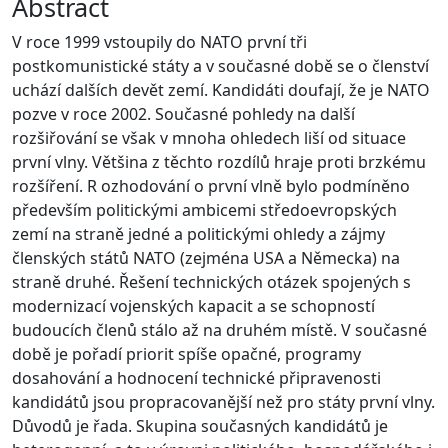
Abstract
V roce 1999 vstoupily do NATO první tři
postkomunistické státy a v současné době se o členství
uchází dalších devět zemí. Kandidáti doufají, že je NATO
pozve v roce 2002. Současné pohledy na další
rozšiřování se však v mnoha ohledech liší od situace
první vlny. Většina z těchto rozdílů hraje proti brzkému
rozšíření. R ozhodování o první vlně bylo podmíněno
především politickými ambicemi středoevropských
zemí na straně jedné a politickými ohledy a zájmy
členských států NATO (zejména USA a Německa) na
straně druhé. Řešení technických otázek spojených s
modernizací vojenských kapacit a se schopností
budoucích členů stálo až na druhém místě. V současné
době je pořadí priorit spíše opačné, programy
dosahování a hodnocení technické připravenosti
kandidátů jsou propracovanější než pro státy první vlny.
Důvodů je řada. Skupina současných kandidátů je