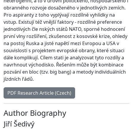
heterogenní, a to v úrovni politického, hospodářského i
obranného rozvoje dosaženého v jednotlivých zemích.
Pro aspiranty z toho vyplývají rozdílné vyhlídky na
vstup. Existují též vnější faktory - rozdílné preference
jednotlivých čle nských států NATO, sporné hodnocení
první vlny rozšíření, zkušenost z kosovské krize, ohledy
na postoj Ruska a jisté napětí mezi Evropou a USA v
souvislosti s projektem evropské obrany, které situaci
dále komplikují. Cílem stati je analyzovat tyto rozdíly a
navrhnout východisko. Řešením může být kombinace
pozvání en bloc (tzv. big bang) a metody individuálních
jízdních řádů.
PDF Research Article (Czech)
Author Biography
Jiří Šedivý