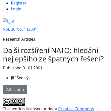
Admin menu
Skip to main navigation menu
Skip to main content
Skip to site footer
Register
Login
Vol. 36 No. 1 (2001)
Research Articles
Další rozšíření NATO: hledání
nejlepšího ze špatných řešení?
Published 01.01.2001
Jiří Šedivý
Affiliation
This work is licensed under a
Creative Commons