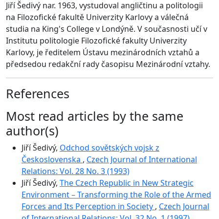
Jiří Šedivý nar. 1963, vystudoval angličtinu a politologii
na Filozofické fakultě Univerzity Karlovy a válečná
studia na King's College v Londýně. V současnosti učí v
Institutu politologie Filozofické fakulty Univerzity
Karlovy, je ředitelem Ústavu mezinárodních vztahů a
předsedou redakční rady časopisu Mezinárodní vztahy.
References
Most read articles by the same
author(s)
Jiří Šedivý,
Odchod sovětských vojsk z
Československa
,
Czech Journal of International
Relations: Vol. 28 No. 3 (1993)
Jiří Šedivý,
The Czech Republic in New Strategic
Environment – Transforming the Role of the Armed
Forces and Its Perception in Society
,
Czech Journal
of International Relations: Vol. 32 No. 1 (1997)