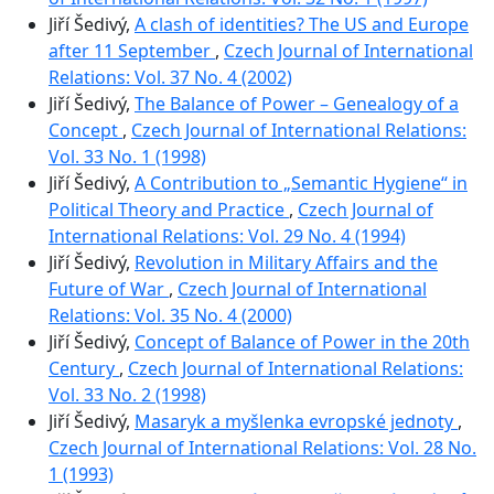
Jiří Šedivý,
A clash of identities? The US and Europe
after 11 September
,
Czech Journal of International
Relations: Vol. 37 No. 4 (2002)
Jiří Šedivý,
The Balance of Power – Genealogy of a
Concept
,
Czech Journal of International Relations:
Vol. 33 No. 1 (1998)
Jiří Šedivý,
A Contribution to „Semantic Hygiene“ in
Political Theory and Practice
,
Czech Journal of
International Relations: Vol. 29 No. 4 (1994)
Jiří Šedivý,
Revolution in Military Affairs and the
Future of War
,
Czech Journal of International
Relations: Vol. 35 No. 4 (2000)
Jiří Šedivý,
Concept of Balance of Power in the 20th
Century
,
Czech Journal of International Relations:
Vol. 33 No. 2 (1998)
Jiří Šedivý,
Masaryk a myšlenka evropské jednoty
,
Czech Journal of International Relations: Vol. 28 No.
1 (1993)