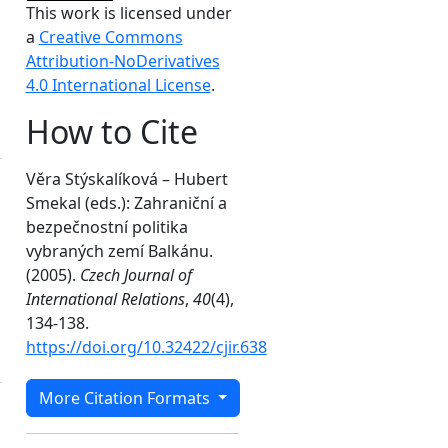
This work is licensed under
a
Creative Commons
Attribution-NoDerivatives
4.0 International License
.
How to Cite
Věra Stýskalíková – Hubert
Smekal (eds.): Zahraniční a
bezpečnostní politika
vybraných zemí Balkánu.
(2005).
Czech Journal of
International Relations
,
40
(4),
134-138.
i
https://doi.org/10.32422/cjir.638
More Citation Formats