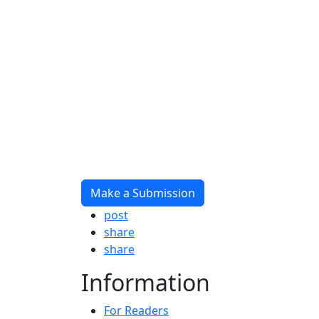
Make a Submission
post
share
share
Information
For Readers