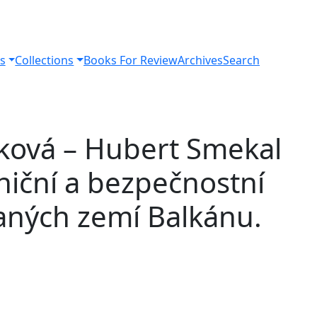
s
Collections
Books For Review
Archives
Search
íková – Hubert Smekal
aniční a bezpečnostní
raných zemí Balkánu.