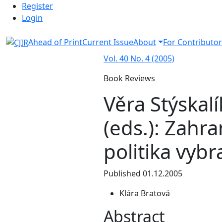
Admin menu
Skip to main navigation menu
Skip to main content
Skip to site footer
Register
Login
Ahead of Print
Current Issue
About
For Contributor
Vol. 40 No. 4 (2005)
Book Reviews
Věra Stýskal
(eds.): Zahr
politika vyb
Published 01.12.2005
Klára Bratová
Abstract