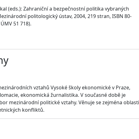
al (eds.): Zahraniční a bezpečnostní politika vybraných
ezinárodní politologický ústav, 2004, 219 stran, ISBN 80-
 ÚMV 51 718).
hy
 mezinárodních vztahů Vysoké školy ekonomické v Praze,
plomacie, ekonomická žurnalistika. V současné době je
bor mezinárodní politické vztahy. Věnuje se zejména oblast
etnických konfliktů.