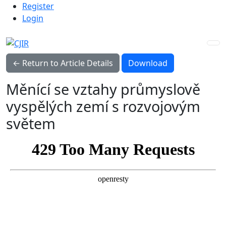
Admin menu
Skip to main navigation menu
Skip to main content
Skip to site footer
Register
Login
Download PDF
← Return to Article Details
Download
Měnící se vztahy průmyslově
vyspělých zemí s rozvojovým
světem