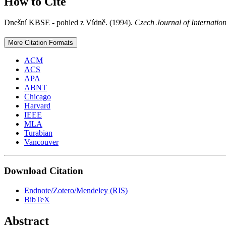
How to Cite
Dnešní KBSE - pohled z Vídně. (1994).
Czech Journal of Internation
More Citation Formats
ACM
ACS
APA
ABNT
Chicago
Harvard
IEEE
MLA
Turabian
Vancouver
Download Citation
Endnote/Zotero/Mendeley (RIS)
BibTeX
Abstract