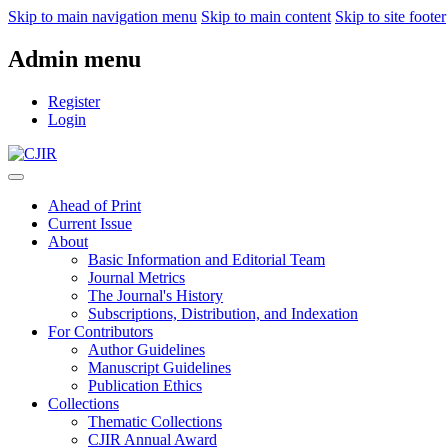
Skip to main navigation menu
Skip to main content
Skip to site footer
Admin menu
Register
Login
Ahead of Print
Current Issue
About
Basic Information and Editorial Team
Journal Metrics
The Journal's History
Subscriptions, Distribution, and Indexation
For Contributors
Author Guidelines
Manuscript Guidelines
Publication Ethics
Collections
Thematic Collections
CJIR Annual Award