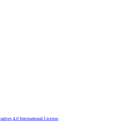
tives 4.0 International License
.