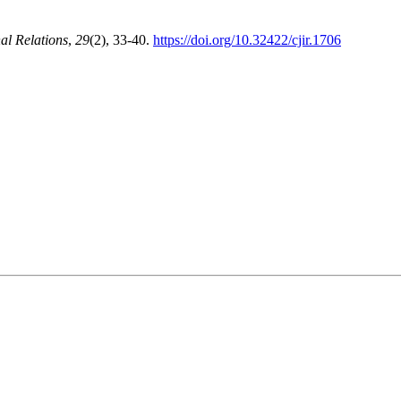
al Relations
,
29
(2), 33-40.
https://doi.org/10.32422/cjir.1706