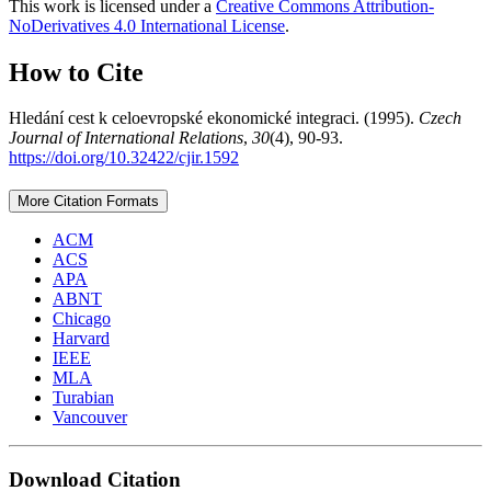
This work is licensed under a
Creative Commons Attribution-
NoDerivatives 4.0 International License
.
How to Cite
Hledání cest k celoevropské ekonomické integraci. (1995).
Czech
Journal of International Relations
,
30
(4), 90-93.
https://doi.org/10.32422/cjir.1592
More Citation Formats
ACM
ACS
APA
ABNT
Chicago
Harvard
IEEE
MLA
Turabian
Vancouver
Download Citation