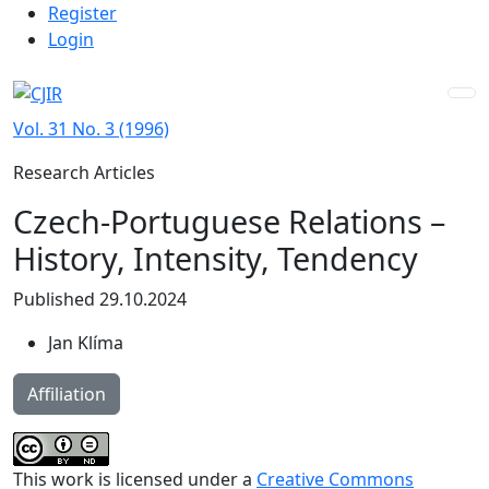
Admin menu
Skip to main navigation menu
Skip to main content
Skip to site footer
Register
Login
Vol. 31 No. 3 (1996)
Research Articles
Czech-Portuguese Relations –
History, Intensity, Tendency
Published 29.10.2024
Jan Klíma
Affiliation
This work is licensed under a
Creative Commons