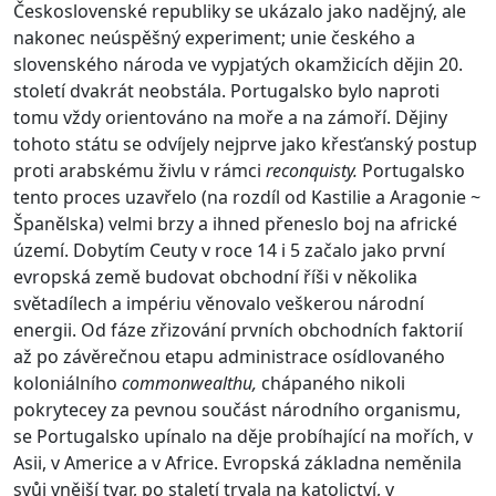
Československé republiky se ukázalo jako nadějný, ale
nakonec neúspěšný experiment; unie českého a
slovenského národa ve vypjatých okamžicích dějin 20.
století dvakrát neobstála. Portugalsko bylo naproti
tomu vždy orientováno na moře a na zámoří. Dějiny
tohoto státu se odvíjely nejprve jako křesťanský postup
proti arabskému živlu v rámci
reconquis
ty.
Portugalsko
tento proces uzavřelo (na rozdíl od Kastilie a Aragonie ~
Španělska) velmi brzy a ihned přeneslo boj na africké
území. Dobytím Ceuty v roce 14 i 5 začalo jako první
evropská země budovat obchodní říši v několika
světadílech a impériu věnovalo veškerou národní
energii. Od fáze zřizování prvních obchodních faktorií
až po závěrečnou etapu administrace osídlovaného
koloniálního
commonwealthu,
chápaného nikoli
pokrytecey za pevnou součást národního organismu,
se Portugalsko upínalo na děje probíhající na mořích, v
Asii, v Americe a v Africe. Evropská základna neměnila
svůj vnější tvar, po staletí trvala na katolictví, v