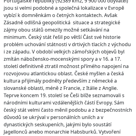
Portugalské republiky (92389 km2, 9 900 000 obyvatel)
jsou si velmi podobné a společná lokalizace v Evropě
vybízí k domněnkám o četných kontaktech. Avšak
Zásadně odlišná geopolitická situace a strategické
zájmy obou států omezily možné setkávání na
minimum. Český stát řešil po větší Část své historie
problém uchování státnosti v drtivých tlacích z východu
i ze západu. V období velkých zámořských objevů byl
zmítán nábožensko-mocenskými spory a v 16. a 17.
století definitivně ztratil možnost přímého napojení na
rozvojovou atlantickou oblast. České myšlen a česká
kultura přijímály podněty především z německé a
slovanské oblasti, méně z Francie, z Itálie z Anglie.
Teprve koncem 19. století se Češi blíže seznamovali s
národními kulturami vzdálenějších částí Evropy. Sám
český stát velmi často měnil podobu a z bezpečnostních
důvodů se ukrýval v personálních uniích a v
dynastických seskupeních, jakými bylo soustátí
Jagellonců anebo monarchie Habsburků. Vytvoření