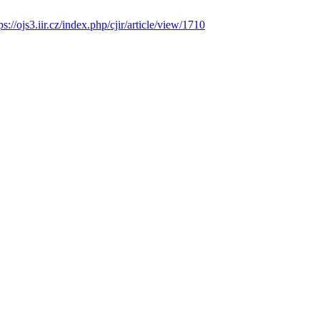
ps://ojs3.iir.cz/index.php/cjir/article/view/1710