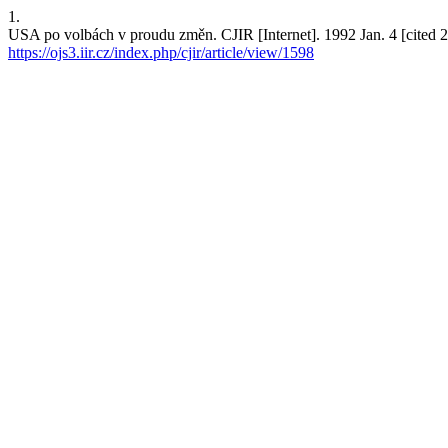
1.
USA po volbách v proudu změn. CJIR [Internet]. 1992 Jan. 4 [cited 2
https://ojs3.iir.cz/index.php/cjir/article/view/1598