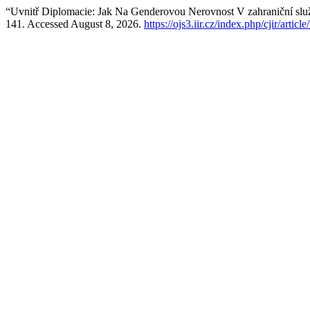
“Uvnitř Diplomacie: Jak Na Genderovou Nerovnost V zahraniční slu
141. Accessed August 8, 2026.
https://ojs3.iir.cz/index.php/cjir/articl