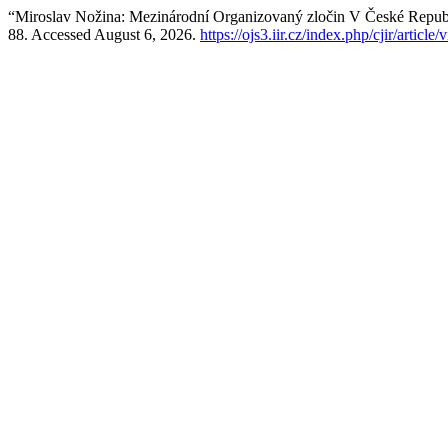
“Miroslav Nožina: Mezinárodní Organizovaný zločin V České Repub
88. Accessed August 6, 2026.
https://ojs3.iir.cz/index.php/cjir/article