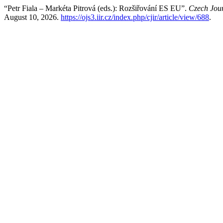
“Petr Fiala – Markéta Pitrová (eds.): Rozšiřování ES EU”.
Czech Jour
August 10, 2026.
https://ojs3.iir.cz/index.php/cjir/article/view/688
.