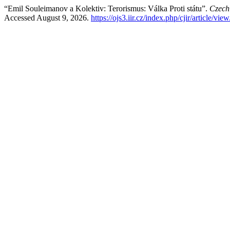
“Emil Souleimanov a Kolektiv: Terorismus: Válka Proti státu”.
Czech 
Accessed August 9, 2026.
https://ojs3.iir.cz/index.php/cjir/article/vie