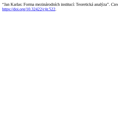
“Jan Karlas: Forma mezinárodních institucí: Teoretická analýza”.
Czec
https://doi.org/10.32422/cjir.522
.