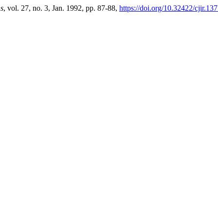
ns
, vol. 27, no. 3, Jan. 1992, pp. 87-88,
https://doi.org/10.32422/cjir.13