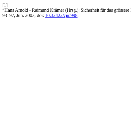
[1]
“Hans Arnold - Raimund Krämer (Hrsg.): Sicherheit für das grössere
93–97, Jun. 2003, doi:
10.32422/cjir.998
.