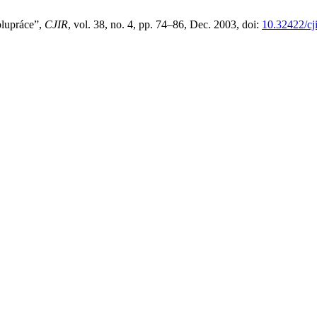
olupráce”,
CJIR
, vol. 38, no. 4, pp. 74–86, Dec. 2003, doi:
10.32422/cj