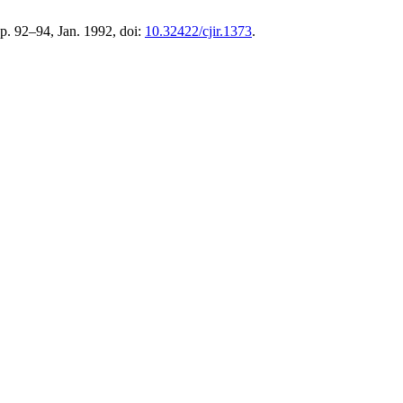
 pp. 92–94, Jan. 1992, doi:
10.32422/cjir.1373
.