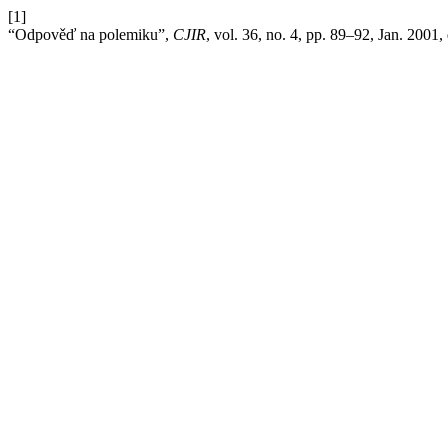
[1]
“Odpověď na polemiku”,
CJIR
, vol. 36, no. 4, pp. 89–92, Jan. 2001,