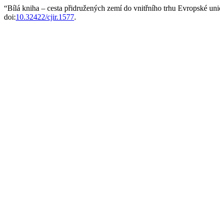
“Bílá kniha – cesta přidružených zemí do vnitřního trhu Evropské un
doi:
10.32422/cjir.1577
.