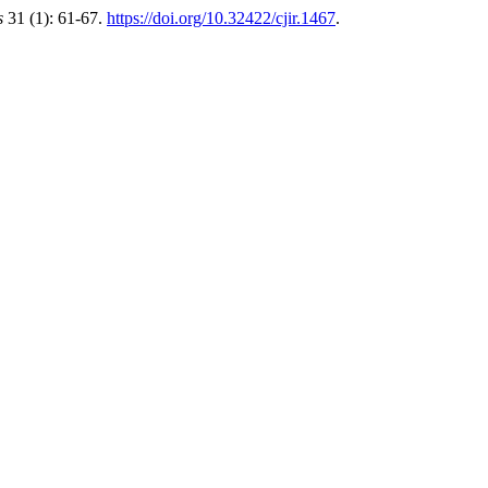
s
31 (1): 61-67.
https://doi.org/10.32422/cjir.1467
.