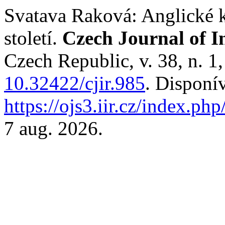
Svatava Raková: Anglické k
století.
Czech Journal of I
Czech Republic, v. 38, n. 1
10.32422/cjir.985
. Disponí
https://ojs3.iir.cz/index.php
7 aug. 2026.