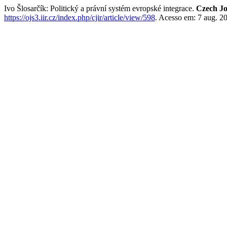
Ivo Šlosarčík: Politický a právní systém evropské integrace.
Czech Jo
https://ojs3.iir.cz/index.php/cjir/article/view/598
. Acesso em: 7 aug. 2