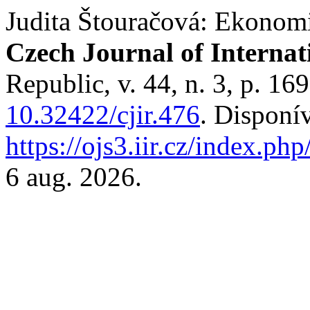
Judita Štouračová: Ekonomi
Czech Journal of Internat
Republic, v. 44, n. 3, p. 1
10.32422/cjir.476
. Disponí
https://ojs3.iir.cz/index.php
6 aug. 2026.