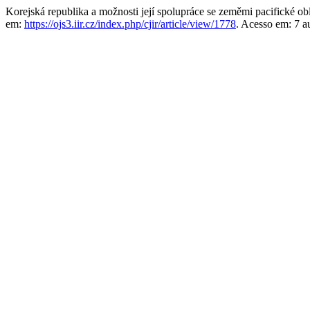
Korejská republika a možnosti její spolupráce se zeměmi pacifické ob
em:
https://ojs3.iir.cz/index.php/cjir/article/view/1778
. Acesso em: 7 a