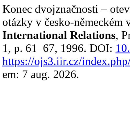
Konec dvojznačnosti – otev
otázky v česko-německém 
International Relations
, P
1, p. 61–67, 1996. DOI:
10
https://ojs3.iir.cz/index.php
em: 7 aug. 2026.