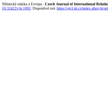
Německá otázka a Evropa .
Czech Journal of International Relati
10.32422/cjir.1092
. Disponível em:
https://ojs3.iir.cz/index.php/cjir/a