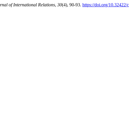
nal of International Relations
,
30
(4), 90-93.
https://doi.org/10.32422/c