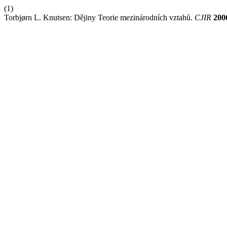
(1)
Torbjørn L. Knutsen: Dějiny Teorie mezinárodních vztahů.
CJIR
200