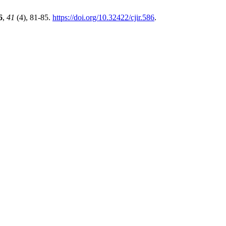
6
,
41
(4), 81-85.
https://doi.org/10.32422/cjir.586
.