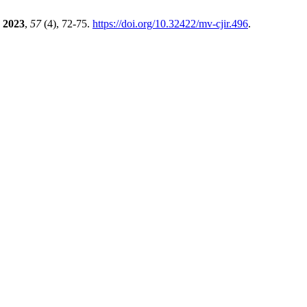
2023
,
57
(4), 72-75.
https://doi.org/10.32422/mv-cjir.496
.