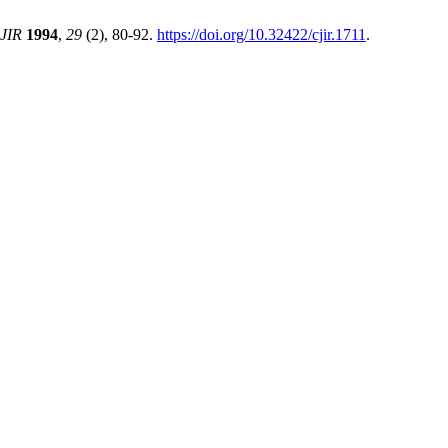
JIR
1994
,
29
(2), 80-92.
https://doi.org/10.32422/cjir.1711
.