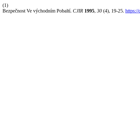
(1)
Bezpečnost Ve východním Pobaltí.
CJIR
1995
,
30
(4), 19-25.
https:/