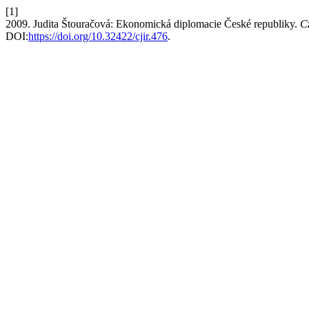
[1]
2009. Judita Štouračová: Ekonomická diplomacie České republiky.
Cz
DOI:
https://doi.org/10.32422/cjir.476
.