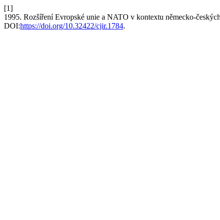
[1]
1995. Rozšíření Evropské unie a NATO v kontextu německo-českýc
DOI:
https://doi.org/10.32422/cjir.1784
.