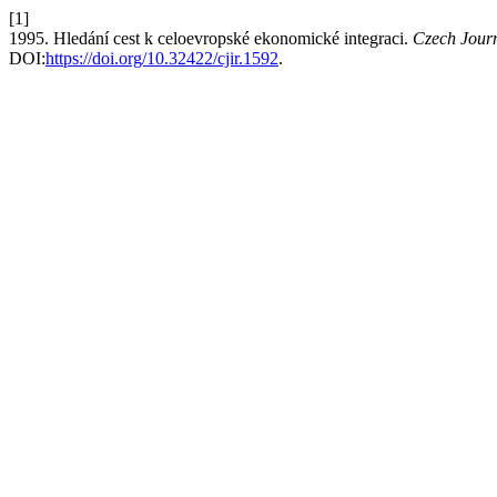
[1]
1995. Hledání cest k celoevropské ekonomické integraci.
Czech Journ
DOI:
https://doi.org/10.32422/cjir.1592
.